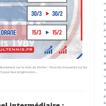
n
o
s
j
j
m
a
m
f
j
lassement sur le mois de février ! Vous les trouverez sur les
d
ES pour leur progression…
n
o
s
j
l intermédiaire :
j