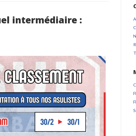
l intermédiaire :
A
C
N
R
T
C
F
F
S