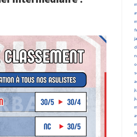
m
a
m
f
j
d
n
o
s
a
j
j
m
a
m
f