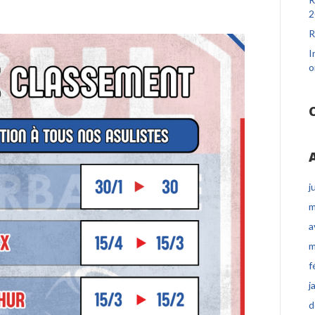
2
R
I
o
j
m
a
m
f
j
d