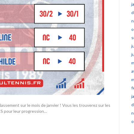
j
d
n
o
s
j
j
m
a
m
f
j
d
lassement sur le mois de janvier ! Vous les trouverez sur les
ES pour leur progression…
n
o