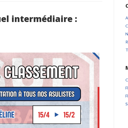
l intermédiaire :
A
C
N
R
T
C
F
F
S