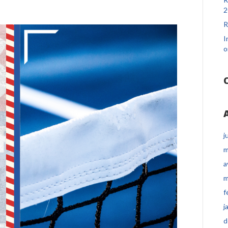
2
R
I
o
j
m
a
m
f
j
d