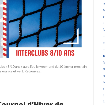
n
o
s
j
j
m
a
m
f
j
ubs « 8/10 ans » aura lieu le week-end du 10 janvier prochain
d
s orange et vert. Retrouvez…
n
o
s
j
Tournoi d’Hiver de
j