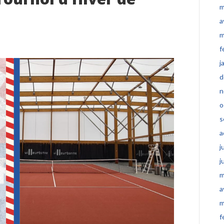
m
a
m
f
j
d
n
o
s
a
j
j
m
a
m
f