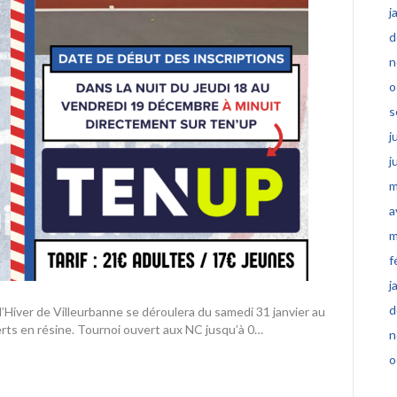
j
d
n
o
s
j
j
m
a
m
f
j
d
’Hiver de Villeurbanne se déroulera du samedi 31 janvier au
erts en résine. Tournoi ouvert aux NC jusqu’à 0…
n
o