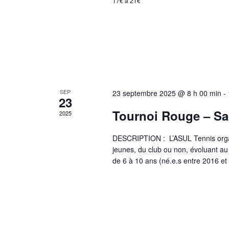
17€ à 21€
e
i
m
e
g
n
t
a
s
p
a
t
r
SEP
23 septembre 2025 @ 8 h 00 min
-
m
i
23
o
Tournoi Rouge – Sa
2025
t
o
-
c
DESCRIPTION : L’ASUL Tennis organ
n
l
jeunes, du club ou non, évoluant au
é
de 6 à 10 ans (né.e.s entre 2016 
d
.
e
v