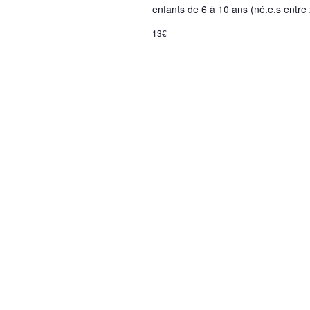
t
enfants de 6 à 10 ans (né.e.s entre
s
13€