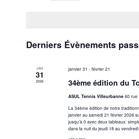
h
m
S
o
é
e
t
l
-
e
r
c
c
l
t
c
Derniers Évènements pas
é
i
.
o
R
h
n
e
n
c
e
e
JAN
janvier 31
-
février 21
31
h
z
e
u
e
34ème édition du To
2026
r
n
c
e
t
ASUL Tennis Villeurbanne
60 rue
h
d
e
a
n
La 34ème édition de notre tradition
r
t
janvier au samedi 21 février 2026 su
É
e
a
jusqu'à 0 avec deux tableaux: simp
v
.
è
dans la nuit du jeudi 18 au vendred
v
n