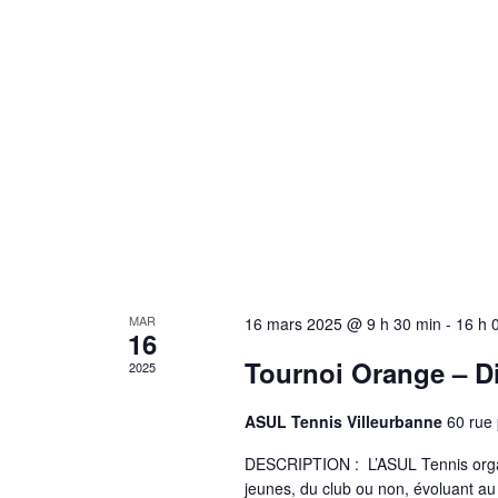
u
e
s
É
v
è
n
e
MAR
16 mars 2025 @ 9 h 30 min
-
16 h 
16
Tournoi Orange – D
m
2025
e
ASUL Tennis Villeurbanne
60 rue
n
DESCRIPTION : L’ASUL Tennis organ
jeunes, du club ou non, évoluant a