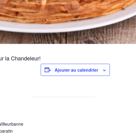
ur la Chandeleur!
Ajouter au calendrier
Villeurbanne
baratin