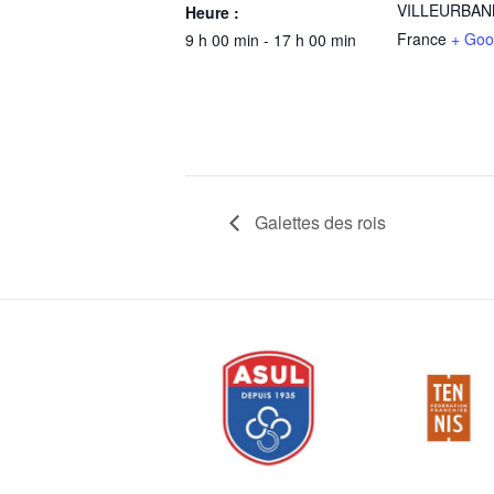
VILLEURBAN
Heure :
France
+ Goo
9 h 00 min - 17 h 00 min
Galettes des rois