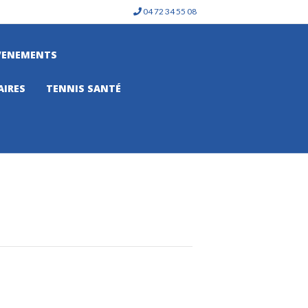
04 72 34 55 08
VENEMENTS
AIRES
TENNIS SANTÉ