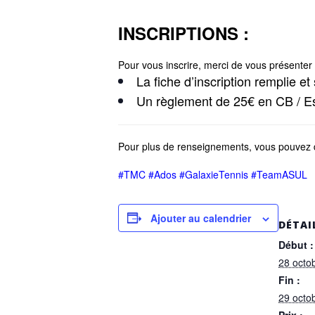
INSCRIPTIONS :
Pour vous inscrire, merci de vous présenter à
La fiche d’inscription remplie e
Un règlement de 25€ en CB / Es
Pour plus de renseignements, vous pouvez di
#TMC
#Ados
#GalaxieTennis
#TeamASUL
Ajouter au calendrier
DÉTAI
Début :
28 octo
Fin :
29 octo
Prix :